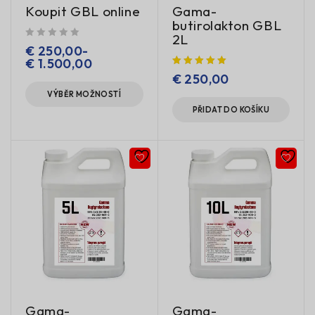
Koupit GBL online
Gama-
butirolakton GBL
2L
z 5
€
250,00
-
€
1.500,00
€
250,00
VÝBĚR MOŽNOSTÍ
PŘIDAT DO KOŠÍKU
Gama-
Gama-