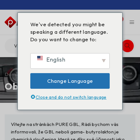
0
0
We've detected you might be
speaking a different language.
Do you want to change to:
English
Domů
/
Obchod
Change Language
Obchod
Close and do not switch language
Vítejte na stránkách PURE GBL, Rádi bychom vás
informovali, že GBL neboli gama- butyrolakton je
chemická sloučenina, která se díky své účinnosti jako