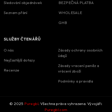
Sledování objednávek
BEZPEČNÁ PLATBA
Seznam přání
WHOLESALE
GHB
SLUŽBY ČTENÁŘŮ
O nás
Zásady ochrany osobních
údajů
Nejčastější dotazy
Zásady vracení peněz a
Spanish
Recenze
vrácení zboží
Portuguese
Podmínky a pravidla
Polish
Korean
Italian
© 2025
Puregbl
. Všechna práva vyhrazena. Vývojáři:
German
Puregbl.com