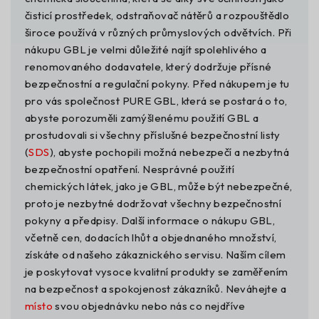
čisticí prostředek, odstraňovač nátěrů a rozpouštědlo
široce používá v různých průmyslových odvětvích. Při
nákupu GBL je velmi důležité najít spolehlivého a
renomovaného dodavatele, který dodržuje přísné
bezpečnostní a regulační pokyny. Před nákupem je tu
pro vás společnost PURE GBL, která se postará o to,
abyste porozuměli zamýšlenému použití GBL a
prostudovali si všechny příslušné bezpečnostní listy
(
SDS
), abyste pochopili možná nebezpečí a nezbytná
bezpečnostní opatření. Nesprávné použití
chemických látek, jako je GBL, může být nebezpečné,
proto je nezbytné dodržovat všechny bezpečnostní
pokyny a předpisy. Další informace o nákupu GBL,
včetně cen, dodacích lhůt a objednaného množství,
získáte od našeho zákaznického servisu. Naším cílem
je poskytovat vysoce kvalitní produkty se zaměřením
na bezpečnost a spokojenost zákazníků. Neváhejte a
místo
svou objednávku nebo nás co nejdříve