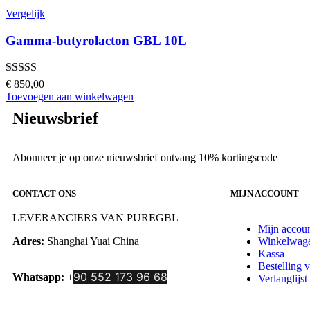
Vergelijk
Gamma-butyrolacton GBL 10L
Gewaardeerd
€
850,00
5.00
uit 5
Toevoegen aan winkelwagen
Nieuwsbrief
Abonneer je op onze nieuwsbrief ontvang 10% kortingscode
CONTACT ONS
MIJN ACCOUNT
LEVERANCIERS VAN PUREGBL
Mijn accou
Adres:
Shanghai Yuai China
Winkelwag
Kassa
Bestelling 
90 552 173 96 68
Whatsapp:
+
Verlanglijst