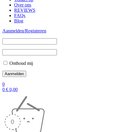
Over ons
REVIEWS
FAQs
Blog
Aanmelden/Registreren
Onthoud mij
0
0
€
0,00