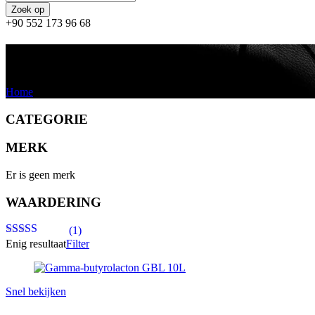
+90 552 173 96 68
buy gbl wheel cleaner
Home
/
Producten getagged “buy gbl wheel cleaner”
CATEGORIE
MERK
Er is geen merk
WAARDERING
(1)
Enig resultaat
Filter
Gewaardeerd
5
uit 5
Snel bekijken