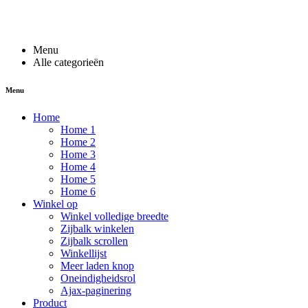
Menu
Alle categorieën
Menu
Home
Home 1
Home 2
Home 3
Home 4
Home 5
Home 6
Winkel op
Winkel volledige breedte
Zijbalk winkelen
Zijbalk scrollen
Winkellijst
Meer laden knop
Oneindigheidsrol
Ajax-paginering
Product