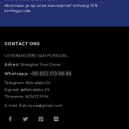
Abonneer je op onze nieuwsbrief ontvang 10%
kortingscode
CONTACT ONS
LEVERANCIERS VAN PUREGBL
Adres:
Shanghai Yuai China
90 552 173 96 68
Whatsapp:
+
Telegram: Balcalabs24
Signaal: @Balcalabs.24
Threema: NZNTZFFM
E-mail: Balcayuai@gmail.com