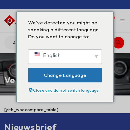
0
0
We've detected you might be
speaking a different language.
Do you want to change to:
English
Home
/
Vergelijk
Change Language
Vergelijk
Close and do not switch language
[yith_woocompare_table]
Nieuwsbrief