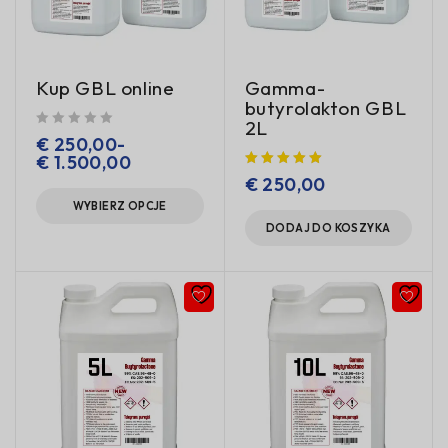
Kup GBL online
Gamma-
butyrolakton GBL
2L
na 5
€
250,00
-
€
1.500,00
€
250,00
WYBIERZ OPCJE
DODAJ DO KOSZYKA