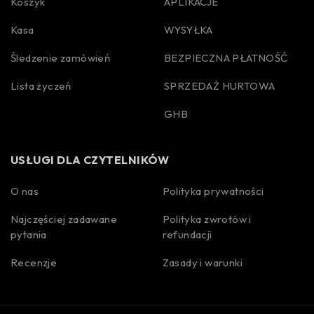
Koszyk
APLIKACJE
Kasa
WYSYŁKA
Śledzenie zamówień
BEZPIECZNA PŁATNOŚĆ
Lista życzeń
SPRZEDAŻ HURTOWA
GHB
USŁUGI DLA CZYTELNIKÓW
O nas
Polityka prywatności
Najczęściej zadawane
Polityka zwrotów i
Spanish
pytania
refundacji
Portuguese
Recenzje
Zasady i warunki
Korean
Italian
German