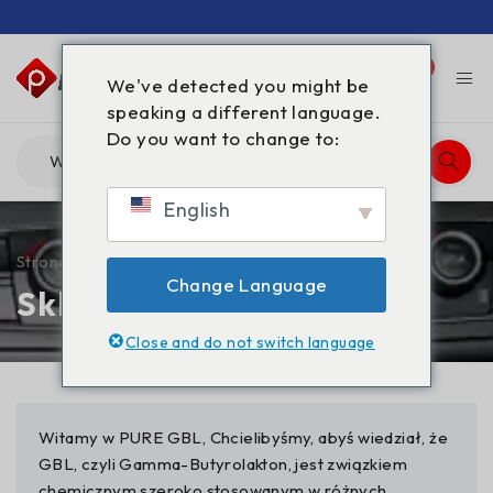
0
0
We've detected you might be
speaking a different language.
Do you want to change to:
English
Strona główna
/
Sklep
Change Language
Sklep
Close and do not switch language
Witamy w PURE GBL, Chcielibyśmy, abyś wiedział, że
GBL, czyli Gamma-Butyrolakton, jest związkiem
chemicznym szeroko stosowanym w różnych