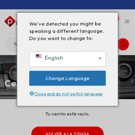
0
0
We've detected you might be
speaking a different language.
Do you want to change to:
English
Inicio
/
Cesta de la compra
Change Language
Cesta de la compra
Close and do not switch language
Tu carrito está vacío.
VOLVER A LA TIENDA