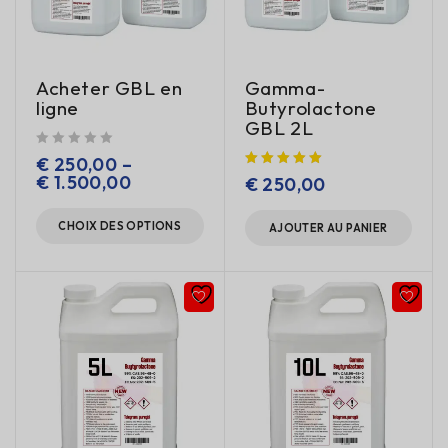
Acheter GBL en
Gamma-
ligne
Butyrolactone
GBL 2L
sur 5
€
250,00
–
€
1.500,00
€
250,00
CHOIX DES OPTIONS
AJOUTER AU PANIER