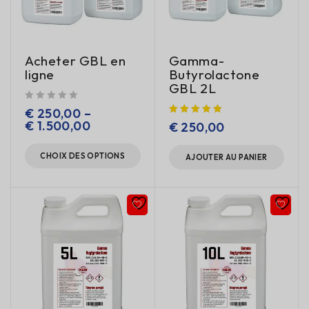
Acheter GBL en
Gamma-
ligne
Butyrolactone
GBL 2L
sur 5
€
250,00
–
€
1.500,00
€
250,00
CHOIX DES OPTIONS
AJOUTER AU PANIER