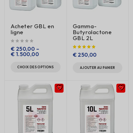
Acheter GBL en
Gamma-
ligne
Butyrolactone
GBL 2L
sur 5
€
250,00
–
€
1.500,00
€
250,00
CHOIX DES OPTIONS
AJOUTER AU PANIER