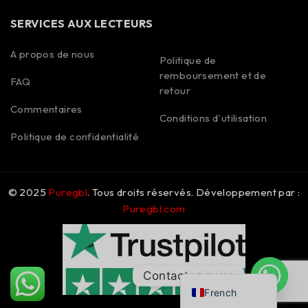
SERVICES AUX LECTEURS
A propos de nous
Politique de
remboursement et de
FAQ
Spanish
retour
Commentaires
Portuguese
Conditions d'utilisation
Polish
Politique de confidentialité
Korean
Italian
© 2025
Puregbl
. Tous droits réservés. Développement par :
German
Puregbl.com
Dutch
Czech
English
Contactez nous
French