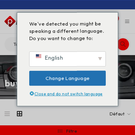
0
0
We've detected you might be
speaking a different language.
Do you want to change to:
English
Accueil
/
Produits identifiés “buy gbl spain”
Change Language
buy gbl spain
Close and do not switch language
Défaut
Filtre