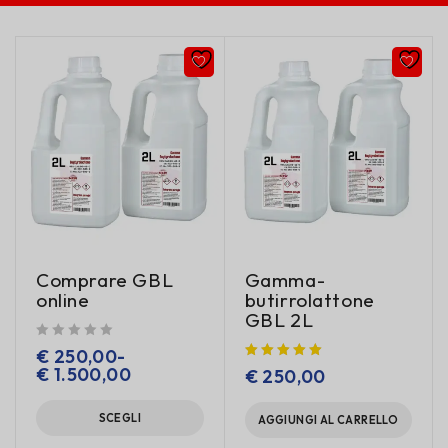
Comprare GBL
Gamma-
online
butirrolattone
GBL 2L
su 5
€
250,00
-
€
1.500,00
€
250,00
SCEGLI
AGGIUNGI AL CARRELLO