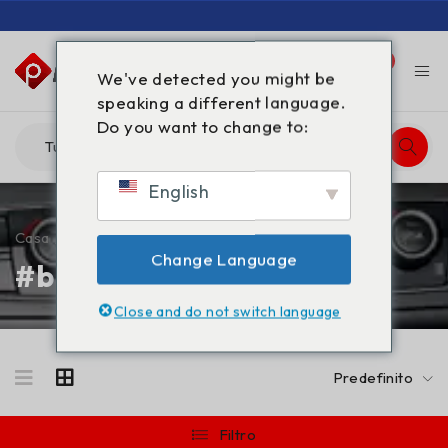
0
0
We've detected you might be
speaking a different language.
Do you want to change to:
English
Casa
/
Prodotti taggati “#buygblcleaneronline”
Change Language
#buygblcleaneronline
Close and do not switch language
Predefinito
Filtro