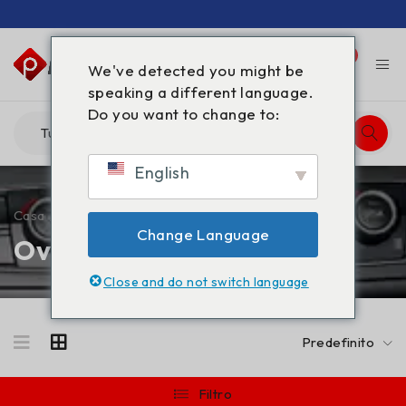
0
0
We've detected you might be
speaking a different language.
Do you want to change to:
English
Casa
/
Prodotti taggati “GBL overdose”
Change Language
Overdose di GBL
Close and do not switch language
Predefinito
Filtro