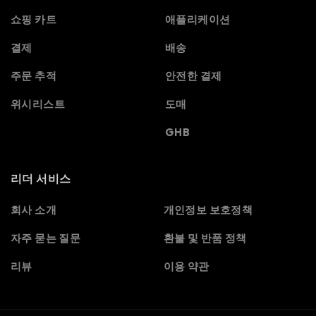
쇼핑 카트
애플리케이션
결제
배송
주문 추적
안전한 결제
위시리스트
도매
GHB
리더 서비스
Spanish
회사 소개
개인정보 보호정책
Portuguese
자주 묻는 질문
환불 및 반품 정책
Polish
리뷰
이용 약관
Italian
German