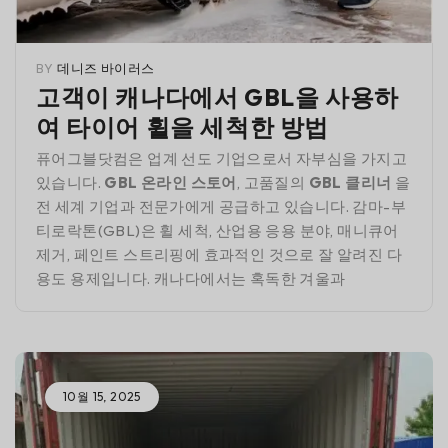
BY
데니즈 바이러스
고객이 캐나다에서 GBL을 사용하
여 타이어 휠을 세척한 방법
퓨어그블닷컴은 업계 선도 기업으로서 자부심을 가지고
있습니다.
GBL 온라인 스토어
, 고품질의
GBL 클리너
을
전 세계 기업과 전문가에게 공급하고 있습니다. 감마-부
티로락톤(GBL)은 휠 세척, 산업용 응용 분야, 매니큐어
제거, 페인트 스트리핑에 효과적인 것으로 잘 알려진 다
용도 용제입니다. 캐나다에서는 혹독한 겨울과
10월 15, 2025