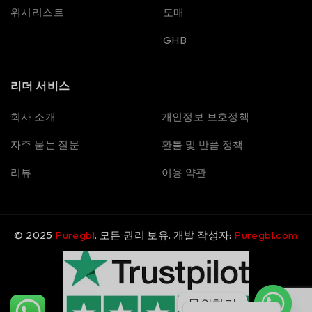
위시리스트
도매
GHB
리더 서비스
Spanish
회사 소개
개인정보 보호정책
Portuguese
자주 묻는 질문
환불 및 반품 정책
Polish
리뷰
이용 약관
Italian
German
French
© 2025
Puregbl
. 모든 권리 보유. 개발 작성자:
Puregbl.com
Dutch
Czech
English
문의하기