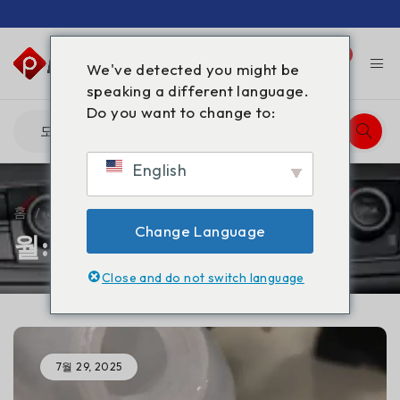
0
0
We've detected you might be
speaking a different language.
Do you want to change to:
English
홈
/
2025
/
7월
Change Language
월: 7월 2025
Close and do not switch language
7월 29, 2025