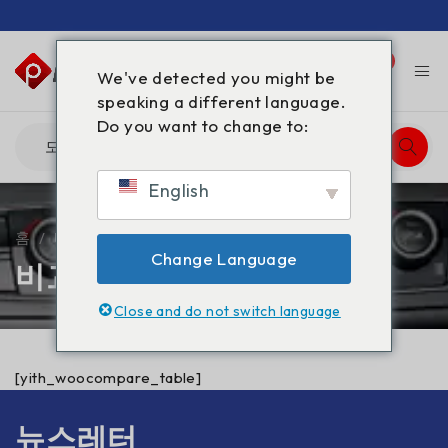
0
0
We've detected you might be
speaking a different language.
Do you want to change to:
English
홈
/
비교
Change Language
비교
Close and do not switch language
[yith_woocompare_table]
뉴스레터