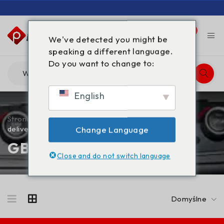
0
0
We've detected you might be
speaking a different language.
Do you want to change to:
English
Strona główna
/
Produkty oznaczone “GBL next day
delivery”
Change Language
GBL next day delivery
Close and do not switch language
Domyślne