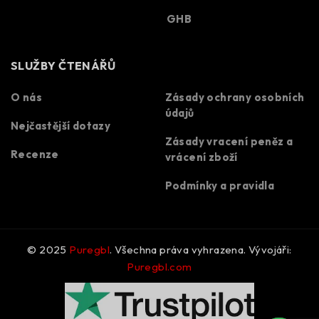
GHB
SLUŽBY ČTENÁŘŮ
O nás
Zásady ochrany osobních
údajů
Nejčastější dotazy
Zásady vracení peněz a
Spanish
Recenze
vrácení zboží
Portuguese
Podmínky a pravidla
Polish
Korean
Italian
© 2025
Puregbl
. Všechna práva vyhrazena. Vývojáři:
German
Puregbl.com
French
Dutch