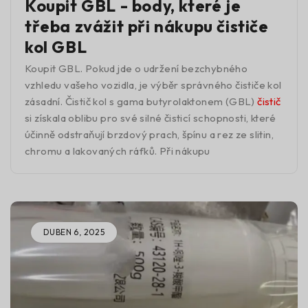
Koupit GBL - body, které je
třeba zvážit při nákupu čističe
kol GBL
Koupit GBL. Pokud jde o udržení bezchybného
vzhledu vašeho vozidla, je výběr správného čističe kol
zásadní. Čistič kol s gama butyrolaktonem (GBL)
čistič
si získala oblibu pro své silné čisticí schopnosti, které
účinně odstraňují brzdový prach, špínu a rez ze slitin,
chromu a lakovaných ráfků. Při nákupu
DUBEN 6, 2025