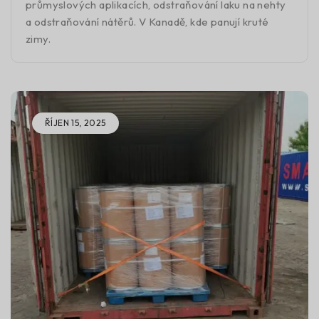
průmyslových aplikacích, odstraňování laku na nehty
a odstraňování nátěrů. V Kanadě, kde panují kruté
zimy.
ŘÍJEN 15, 2025