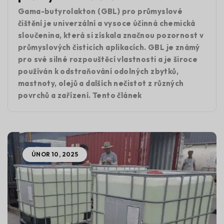
Gama-butyrolakton (GBL) pro průmyslové
čištění je univerzální a vysoce účinná chemická
sloučenina, která si získala značnou pozornost v
průmyslových čisticích aplikacích. GBL je známý
pro své silné rozpouštěcí vlastnosti a je široce
používán k odstraňování odolných zbytků,
mastnoty, olejů a dalších nečistot z různých
povrchů a zařízení. Tento článek
ÚNOR 10, 2025