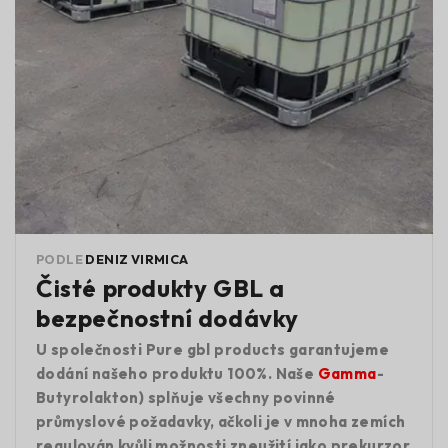
PODLE
DENIZ VIRMICA
Čisté produkty GBL a
bezpečnostní dodávky
U společnosti Pure gbl products garantujeme
dodání našeho produktu 100%. Naše
Gamma
-
Butyrolakton) splňuje všechny povinné
průmyslové požadavky, ačkoli je v mnoha zemích
regulován kvůli možnosti zneužití jako prekurzor