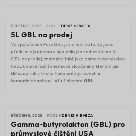
BŘEZEN 11, 2025
PODLE
DENIZ VIRMICA
5L GBL na prodej
Ve společnosti PureGBL jsme hrdí na to, že jsme
předním výrobcem a spolehlivým dodavatelem 5L
GBL na prodej, známého také jako gama butyrolakton
(GBL), univerzální chemické sloučeniny, která hraje
klíčovou roli v široké škále průmyslových a
komerčních aplikací. Ať už hledáte
GBL
BŘEZEN 5, 2025
PODLE
DENIZ VIRMICA
Gamma-butyrolakton (GBL) pro
průmyslové čištění USA