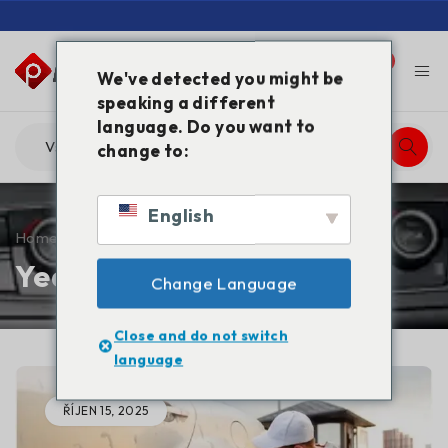
0
0
We've detected you might be
speaking a different
language. Do you want to
change to:
English
Home
/
2025
Year: 2025
Change Language
Close and do not switch
language
ŘÍJEN 15, 2025