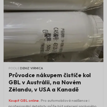
PODLE
DENIZ VIRMICA
Průvodce nákupem čističe kol
GBL v Austrálii, na Novém
Zélandu, v USA a Kanadě
Koupit GBL online
. Pro automobilové nadšence i
profesionální detailisty může být nalezení správného