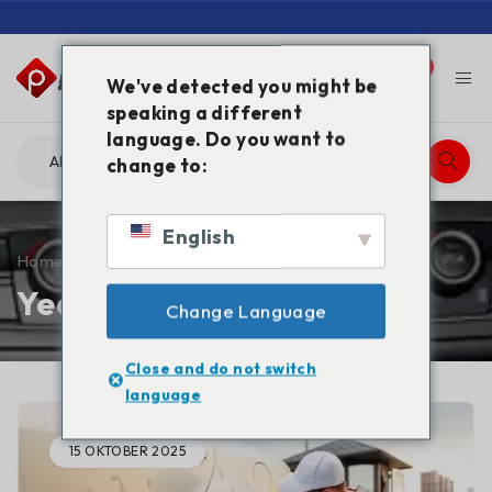
0
0
We've detected you might be
speaking a different
language. Do you want to
change to:
English
Home
/
2025
Year: 2025
Change Language
Close and do not switch
language
15 OKTOBER 2025