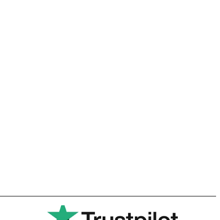
Spanish
Portuguese
Polish
Korean
Italian
German