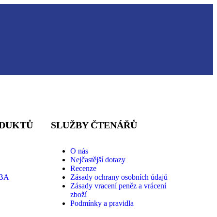
ODUKTŮ
SLUŽBY ČTENÁŘŮ
O nás
Nejčastější dotazy
Recenze
BA
Zásady ochrany osobních údajů
Zásady vracení peněz a vrácení
zboží
Podmínky a pravidla