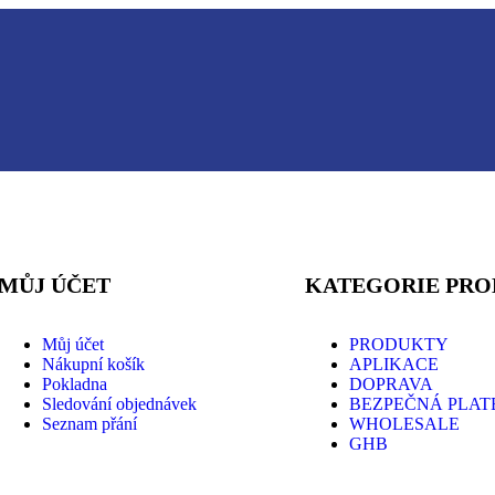
MŮJ ÚČET
KATEGORIE PR
Můj účet
PRODUKTY
Nákupní košík
APLIKACE
Pokladna
DOPRAVA
Sledování objednávek
BEZPEČNÁ PLAT
Seznam přání
WHOLESALE
GHB