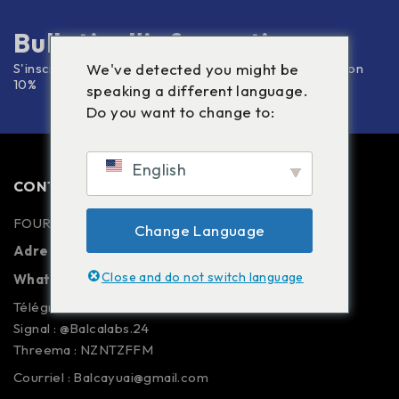
Bulletin d'information
S'inscrire à la newsletter et obtenir le code de réduction
We've detected you might be
10%
speaking a different language.
Do you want to change to:
English
CONTACTEZ-NOUS
FOURNISSEURS DE PUREGBL
Change Language
Adresse :
Shanghai Yuai Chine
Close and do not switch language
90 552 173 96 68
Whatsapp :
+
Télégramme : Balcalabs24
Signal : @Balcalabs.24
Threema : NZNTZFFM
Courriel : Balcayuai@gmail.com