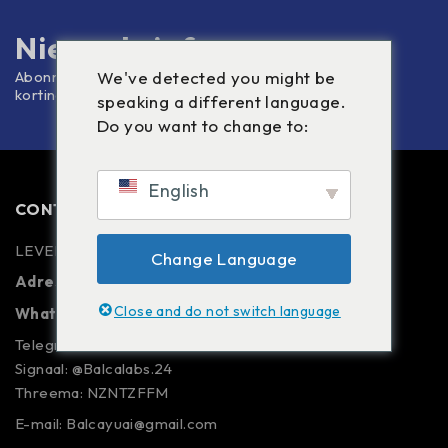
Nieuwsbrief
Abonneer je op onze nieuwsbrief ontvang 10%
We've detected you might be
kortingscode
speaking a different language.
Do you want to change to:
English
CONTACT ONS
LEVERANCIERS VAN PUREGBL
Change Language
Adres:
Shanghai Yuai China
Close and do not switch language
90 552 173 96 68
Whatsapp:
+
Telegram: Balcalabs24
Signaal: @Balcalabs.24
Threema: NZNTZFFM
E-mail: Balcayuai@gmail.com