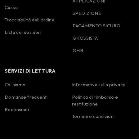
APPLICAZIONI
Cassa
SPEDIZIONE
Tracciabilità dell'ordine
PAGAMENTO SICURO
Lista dei desideri
GROSSISTA
GHB
SERVIZI DI LETTURA
Chi siamo
Informativa sulla privacy
Domande frequenti
Politica di rimborso e
Spanish
restituzione
Portuguese
Recensioni
Termini e condizioni
Polish
Korean
German