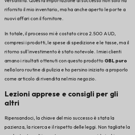
versatilità. Questa importazione di successo non solo ha
rifornito il mio inventario, ma ha anche aperto le porte a
nuovi affari con il fornitore.
In totale, il processo mi è costato circa 2.500 AUD,
compresi i prodotti, le spese di spedizione e le tasse, ma il
ritorno sull'investimento è stato notevole. I miei clienti
amano i risultati ottenuti con questo prodotto
GBL puro
nella loro routine di pulizia e ho persino iniziato a proporlo
come articolo di rivendita nel mio negozio.
Lezioni apprese e consigli per gli
altri
Ripensandoci, la chiave del mio successo è stata la
pazienza, la ricerca e il rispetto delle leggi. Non tagliate la