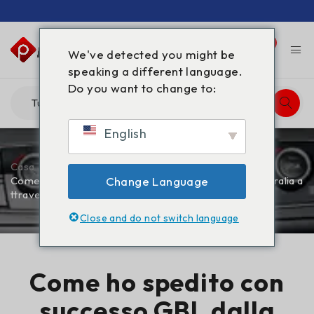
0
0
We've detected you might be
speaking a different language.
Do you want to change to:
English
Casa
/
Blog
/
Come ho spedito con successo GBL dalla Cina all'Australia a
Change Language
ttraverso la dogana
Close and do not switch language
Come ho spedito con
successo GBL dalla