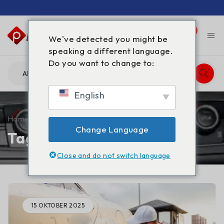
0
0
We've detected you might be
speaking a different language.
Do you want to change to:
English
Home
/
Tagged "#gblbuyonline"
Change Language
Tag: #gblbuyonline
Close and do not switch language
15 OKTOBER 2025