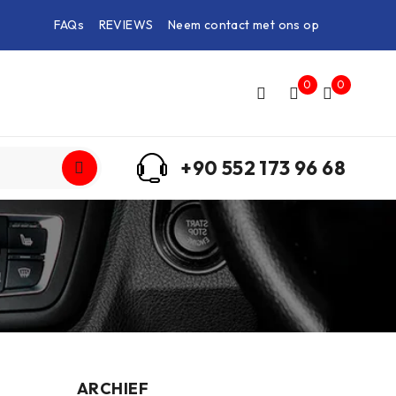
FAQs
REVIEWS
Neem contact met ons op
0
0
+90 552 173 96 68
ARCHIEF