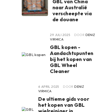
GBL van China
naar Australië
verscheepte via
de douane
29 JULI 2025
DOOR
DENIZ
VIRMICA
GBL kopen -
Aandachtspunten
bij het kopen van
GBL Wheel
Cleaner
6 APRIL 2025
DOOR
DENIZ
VIRMICA
De ultieme gids voor
het kopen van GBL
wielreiniger in