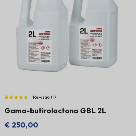
Revisão (1)
em 5 com base em
classificação de cliente
Gama-butirolactona GBL 2L
€
250,00