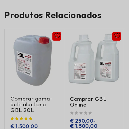
Produtos Relacionados
Comprar gama-
Comprar GBL
butirolactona
Online
GBL 20L
de 5
€
250,00
-
€
1.500,00
€
1.500,00