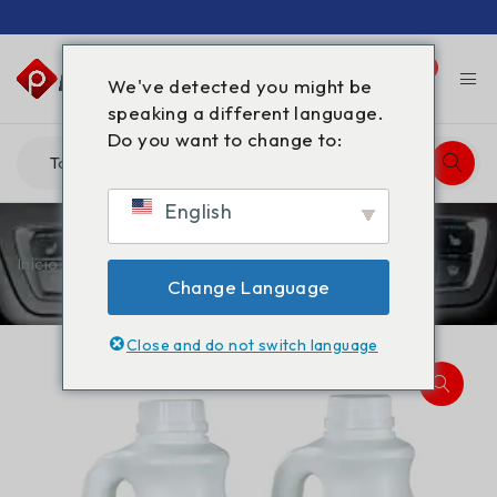
0
0
We've detected you might be
speaking a different language.
Do you want to change to:
English
Início
/
PRODUTOS
/
Gama-butirolactona GBL 2L
Change Language
Close and do not switch language