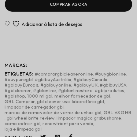
COMPRAR AGORA
<span class="ts-tooltip button-tooltip" data-
title="Adicionar para
comparar"&gt;Comparar</span>
MARCAS:
ETIQUETAS:
#comprargblcleaneronline
,
#buygblonline
,
#buypuregbl
,
#gblbuyAustrália
,
#gblbuyCanadá
,
#gblbuyEuropa
,
#gblbuyonline
,
#gblbuyUK
,
#gblbuyUSA
,
#gblcleaner
,
#gblonline
,
#gblonlinestore
,
#gblprodutos
,
#gblshop
,
1000 ml gbl
,
melhor fornecedor de gbl
,
GBL Comprar
,
gbl cleaner usa
,
laboratório gbl
,
limpador de carregador gbl
,
marcas de removedor de verniz de unhas gbl
,
GBL VS GHB
,
gbl wheel brite review
,
limpador mágico grabushome
,
como extrair gbl
,
renewtrient para venda
,
loja e limpeza gbl