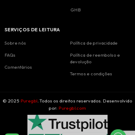
GHB
SERVIÇOS DE LEITURA
Sobre nós
Política de privacidade
FAQs
Política de reembolso e
Spanish
devolução
Polish
Comentários
Termos e condições
Korean
Italian
German
© 2025
Puregbl
. Todos os direitos reservados. Desenvolvido
French
por:
Puregbl.com
Dutch
Czech
English