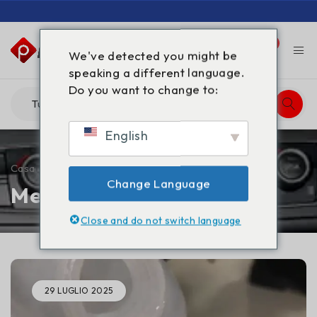
0
0
We've detected you might be
speaking a different language.
Do you want to change to:
English
Casa
/
2025
/
Luglio
Change Language
Mese: Luglio 2025
Close and do not switch language
29 LUGLIO 2025