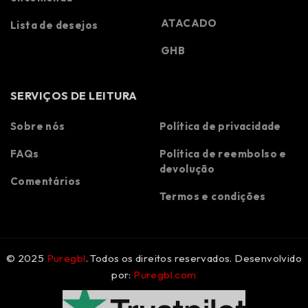
ATACADO
Lista de desejos
GHB
SERVIÇOS DE LEITURA
Sobre nós
Política de privacidade
FAQs
Política de reembolso e
Spanish
devolução
Polish
Comentários
Termos e condições
Korean
Italian
German
© 2025
Puregbl
. Todos os direitos reservados. Desenvolvido
French
por:
Puregbl.com
Dutch