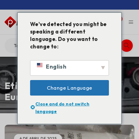
0
0
We've detected you might be
speaking a different
language. Do you want to
change to:
English
Início
/
Marcado "Buy GBL Europe"
Etiqueta: Comprar GBL
Change Language
Europe
Close and do not switch
language
6 DE ABRIL DE 2025