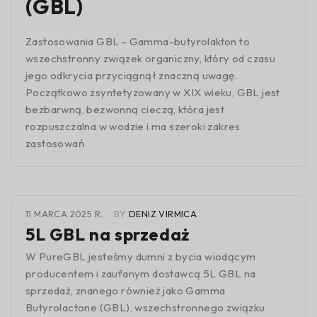
(GBL)
Zastosowania GBL - Gamma-butyrolakton to
wszechstronny związek organiczny, który od czasu
jego odkrycia przyciągnął znaczną uwagę.
Początkowo zsyntetyzowany w XIX wieku, GBL jest
bezbarwną, bezwonną cieczą, która jest
rozpuszczalna w wodzie i ma szeroki zakres
zastosowań
11 MARCA 2025 R.
BY
DENIZ VIRMICA
5L GBL na sprzedaż
W PureGBL jesteśmy dumni z bycia wiodącym
producentem i zaufanym dostawcą 5L GBL na
sprzedaż, znanego również jako Gamma
Butyrolactone (GBL), wszechstronnego związku