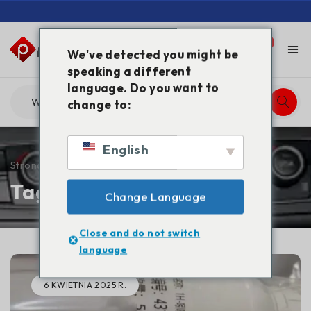
0
0
We've detected you might be
speaking a different
language. Do you want to
change to:
English
Strona główna
/
Tagged "Buy GBL Europe"
Tag: Kup GBL Europe
Change Language
Close and do not switch
language
6 KWIETNIA 2025 R.