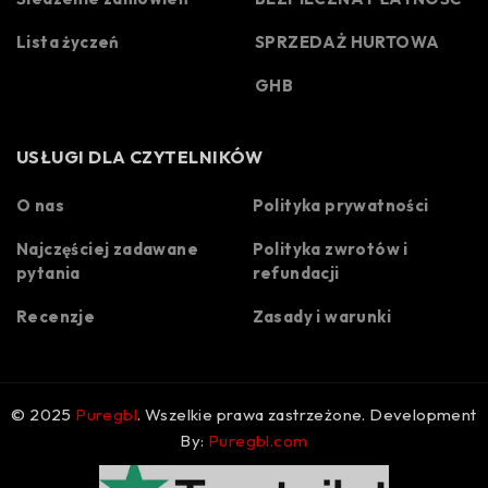
Lista życzeń
SPRZEDAŻ HURTOWA
GHB
USŁUGI DLA CZYTELNIKÓW
O nas
Polityka prywatności
Najczęściej zadawane
Polityka zwrotów i
Spanish
pytania
refundacji
Portuguese
Recenzje
Zasady i warunki
Korean
Italian
German
© 2025
Puregbl
. Wszelkie prawa zastrzeżone. Development
French
By:
Puregbl.com
Dutch