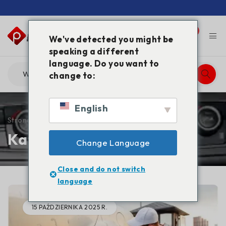
0
0
We've detected you might be
speaking a different
language. Do you want to
change to:
English
Strona główna
/
Blog
Kategoria: Blog
Change Language
Close and do not switch
language
15 PAŹDZIERNIKA 2025 R.