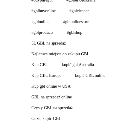
#buypuregbl
#gblbuyAustralia
#gblbuyonline
#gblcleaner
#gblonline
#gblonlinestore
#gblproducts
#gblshop
5L GBL na sprzedaż
Najlepsze miejsce do zakupu GBL
Kup GBL
kupić gbl Australia
Kup GBL Europe
kupić GBL online
Kup gbl online w USA
GBL na sprzedaż online
Czysty GBL na sprzedaż
Gdzie kupić GBL