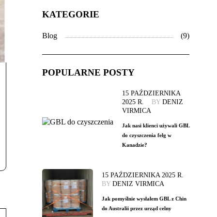
KATEGORIE
Blog
(9)
POPULARNE POSTY
15 PAŹDZIERNIKA
2025 R.
BY
DENIZ
VIRMICA
Jak nasi klienci używali GBL
do czyszczenia felg w
Kanadzie?
15 PAŹDZIERNIKA 2025 R.
BY
DENIZ VIRMICA
Jak pomyślnie wysłałem GBL z Chin
do Australii przez urząd celny