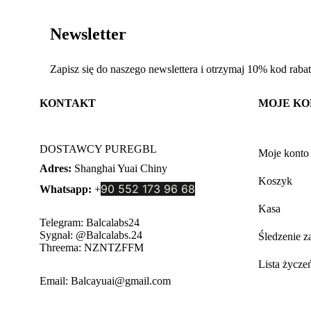
Newsletter
Zapisz się do naszego newslettera i otrzymaj 10% kod rab
KONTAKT
MOJE K
DOSTAWCY PUREGBL
Moje konto
Adres:
Shanghai Yuai Chiny
Koszyk
90 552 173 96 68
Whatsapp:
+
Kasa
Telegram: Balcalabs24
Sygnał: @Balcalabs.24
Śledzenie 
Threema: NZNTZFFM
Lista życze
Email: Balcayuai@gmail.com