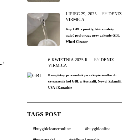
LIPIEC 29, 2025
BY
DENIZ
VIRMICA
Kup GBL - punkty, które należy
wziąć pod uwagę przy zakupie GBL
Wheel Cleaner
6 KWIETNIA 2025 R.
BY
DENIZ
VIRMICA
Kompletny przewodnik po zakupie środka do
czyszczenia kół GBL w Australii, Nowej Zelandii,
USA i Kanadzie
TAGS POST
#buygblcleaneronline
#buygblonline