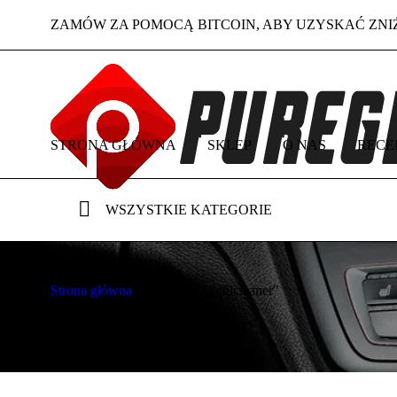
ZAMÓW ZA POMOCĄ BITCOIN, ABY UZYSKAĆ ZNI
STRONA GŁÓWNA
SKLEP
O NAS
RECE
WSZYSTKIE KATEGORIE
Strona główna
/
Tagged "#gblcleaner"
Tag: #gblcleaner